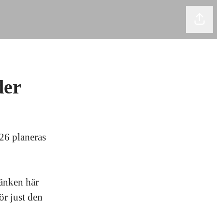
Dela 
der
026 planeras
länken här
ör just den