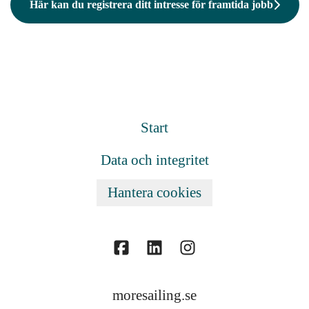
Här kan du registrera ditt intresse för framtida jobb
Start
Data och integritet
Hantera cookies
moresailing.se