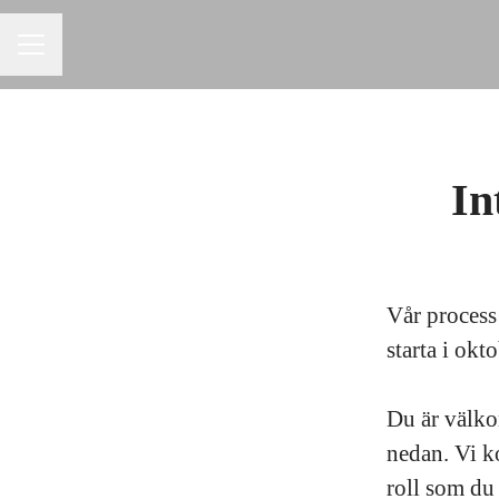
KARRIÄRMENY
In
Vår process
starta i ok
Du är välko
nedan. Vi ko
roll som du